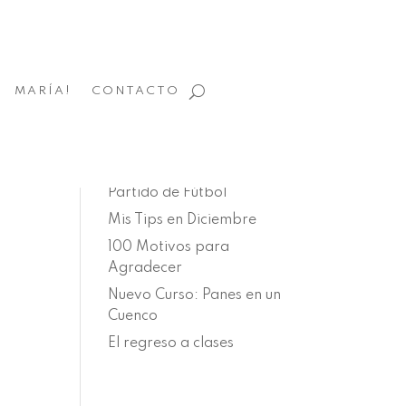
MARÍA!
CONTACTO
Entradas recientes
Nuestro viaje soñado:
Mercaditos navideños y
Partido de Fútbol
Mis Tips en Diciembre
100 Motivos para
Agradecer
Nuevo Curso: Panes en un
Cuenco
El regreso a clases