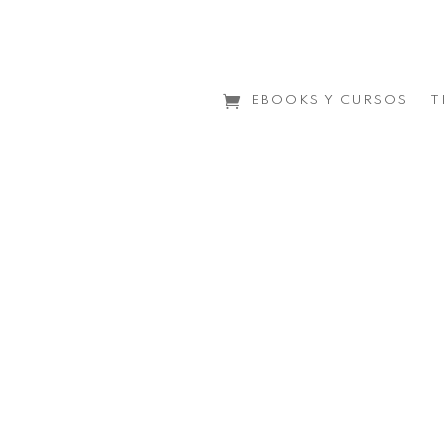
Purchase History
EBOOKS Y CURSOS
T
[purchase_history]