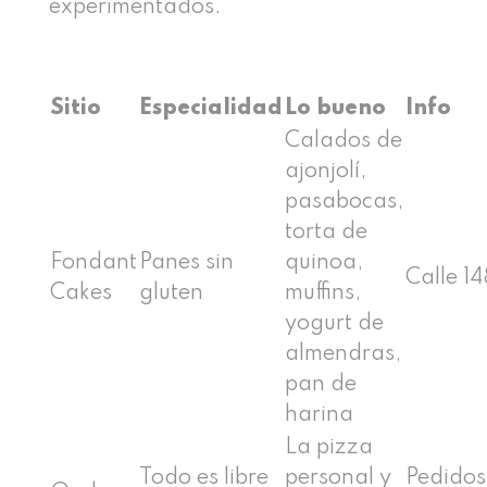
experimentados.
Sitio
Especialidad
Lo bueno
Info
Calados de
ajonjolí,
pasabocas,
torta de
Fondant
Panes sin
quinoa,
Calle 1
Cakes
gluten
muffins,
yogurt de
almendras,
pan de
harina
La pizza
Todo es libre
personal y
Pedidos 