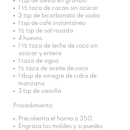
1 tsp de stevia en gránulo
1 ½ taza de cacao sin azúcar
2 tsp de bicarbonato de sodio
1 tsp de café instantáneo
½ tsp de sal rosada
4 huevos
1 ½ taza de leche de coco sin
azúcar y entera
1 taza de agua
½ taza de aceite de coco
1 tbsp de vinagre de cidra de
manzana
3 tsp de vainilla
Procedimiento:
Precalienta el horno a 350.
Engrasa tus moldes y si puedes