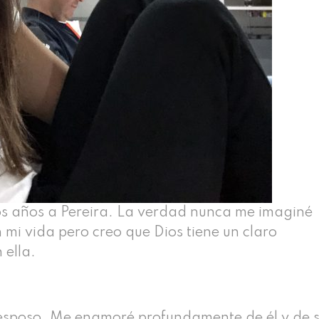
os años a Pereira. La verdad nunca me imaginé
i vida pero creo que Dios tiene un claro
 ella.
 esposo. Me enamoré profundamente de él y de 