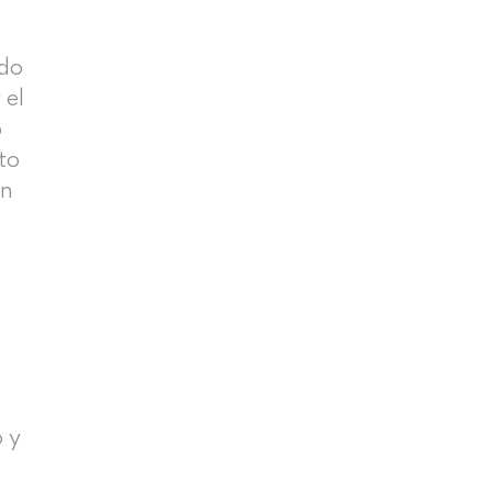
ndo
 el
o
to
en
o y